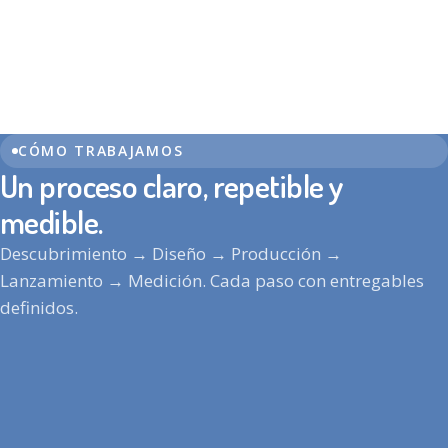
Imagen
REALIDAD AUMENTADA Y MIXTA
Industria
Manual de mantenimiento en Realidad Mixta
Imagen o video de portada del caso.
−27% de tiempo medio de intervención en
TODO: INTEGRAR MEDIO REAL
planta.
CÓMO TRABAJAMOS
Ver caso
Un proceso claro, repetible y
medible.
Descubrimiento → Diseño → Producción →
Lanzamiento → Medición. Cada paso con entregables
definidos.