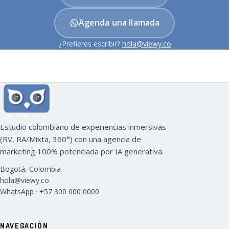
Agenda una llamada
¿Prefieres escribir?
hola@viewy.co
Pie de página
Estudio colombiano de experiencias inmersivas
(RV, RA/Mixta, 360°) con una agencia de
marketing 100% potenciada por IA generativa.
Bogotá, Colombia
hola@viewy.co
WhatsApp ·
+57 300 000 0000
NAVEGACIÓN