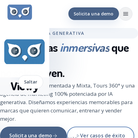
Solicita una demo
INMERSIÓN + IA GENERATIVA
Experiencias
inmersivas
que
se viven,
no solo se ven.
Viewy
Saltar
Realidad Virtual, Aumentada y Mixta, Tours 360° y una
agencia de marketing 100% potenciada por IA
generativa. Diseñamos experiencias memorables para
marcas que quieren comunicar, entrenar y vender
mejor.
Solicita una demo
Ver casos de éxito